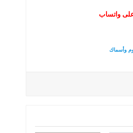
 على واتساب
م وأسماك