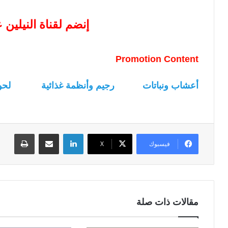
إنضم لقناة النيلين
Promotion Content
أعشاب ونباتات
رجيم وأنظمة غذائية
لحو
لينكدإن
مشاركة عبر البريد
طباعة
فيسبوك
‫X
مقالات ذات صلة