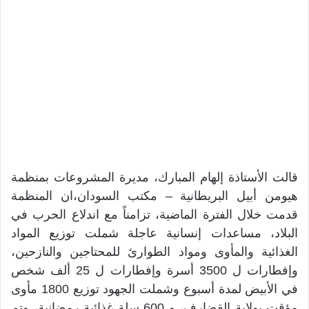
قالت الأستاذة إلهام المبارك، مديرة المشروعات بمنظمة
هيومن أبيل البريطانية – مكتب السودان،ان المنظمة
قدمت خلال الفترة الماضية، تزامناً مع اندلاع الحرب في
البلاد، مساعدات إنسانية عاجلة شملت توزيع المواد
الغذائية والمأوى ومواد الطوارئ للمحتاجين والنازحين،
وإفطارات ل 3500 أسرة وإفطارات ل 25 ألف شخص
في الأبيض لمدة أسبوع وشملت الجهود توزيع 1800 مأوى
مؤقت بولاية القضارف، و 600 سلة غذائية رمضانية، وتم