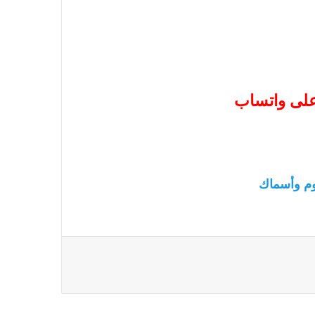
 على واتساب
م وأسماك