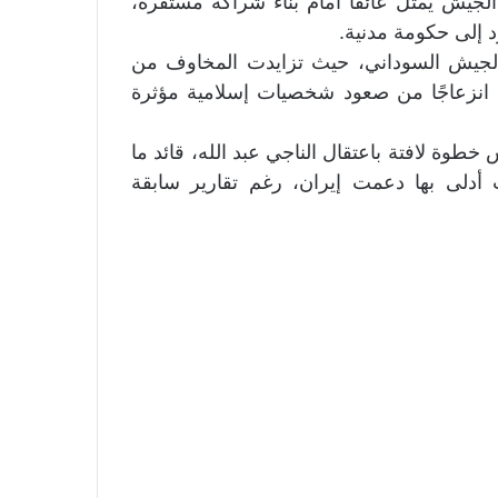
الجيش يمثل عائقًا أمام بناء شراكة مستقرة،
د إلى حكومة مدنية.
لجيش السوداني، حيث تزايدت المخاوف من
 انزعاجًا من صعود شخصيات إسلامية مؤثرة
لتهدئة الضغوط، نفذ البرهان في 15 مارس خطوة لافتة باعتقال الناجي عبد الله، قائد ما
ت أدلى بها دعمت إيران، رغم تقارير سابقة