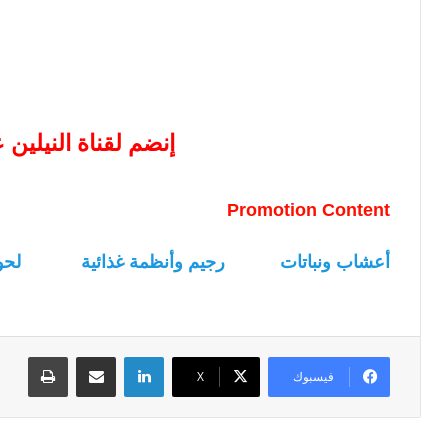
إنضم لقناة النيلين
Promotion Content
أعشاب ونباتات
رجيم وأنظمة غذائية
لحو
لينكدإن
مشاركة عبر البريد
طباعة
فيسبوك
‫X