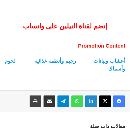
إنضم لقناة النيلين على واتساب
Promotion Content
أعشاب ونباتات
رجيم وأنظمة غذائية
لحوم
وأسماك
لينكدإن
واتساب
تيلقرام
مشاركة عبر البريد
طباعة
مقالات ذات صلة