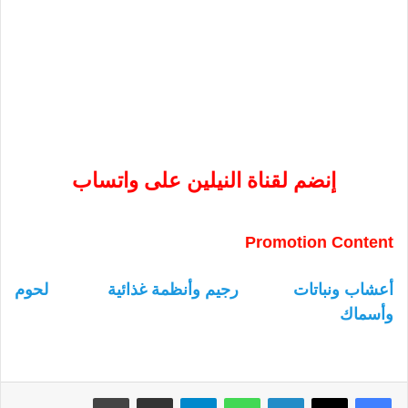
إنضم لقناة النيلين على واتساب
Promotion Content
أعشاب ونباتات
رجيم وأنظمة غذائية
لحوم
وأسماك
لينكدإن
واتساب
تيلقرام
مشاركة عبر البريد
طباعة