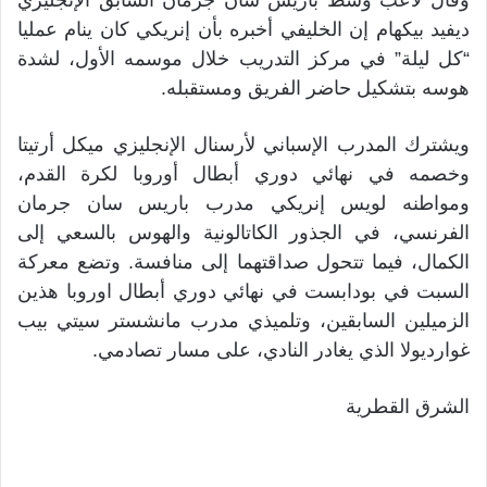
وقال لاعب وسط باريس سان جرمان السابق الإنجليزي
ديفيد بيكهام إن الخليفي أخبره بأن إنريكي كان ينام عمليا
“كل ليلة” في مركز التدريب خلال موسمه الأول، لشدة
هوسه بتشكيل حاضر الفريق ومستقبله.
ويشترك المدرب الإسباني لأرسنال الإنجليزي ميكل أرتيتا
وخصمه في نهائي دوري أبطال أوروبا لكرة القدم،
ومواطنه لويس إنريكي مدرب باريس سان جرمان
الفرنسي، في الجذور الكاتالونية والهوس بالسعي إلى
الكمال، فيما تتحول صداقتهما إلى منافسة. وتضع معركة
السبت في بودابست في نهائي دوري أبطال اوروبا هذين
الزميلين السابقين، وتلميذي مدرب مانشستر سيتي بيب
غوارديولا الذي يغادر النادي، على مسار تصادمي.
الشرق القطرية