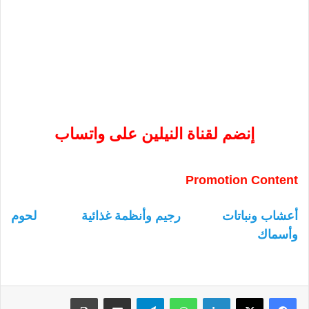
إنضم لقناة النيلين على واتساب
Promotion Content
أعشاب ونباتات
رجيم وأنظمة غذائية
لحوم
وأسماك
لينكدإن
واتساب
تيلقرام
مشاركة عبر البريد
طباعة