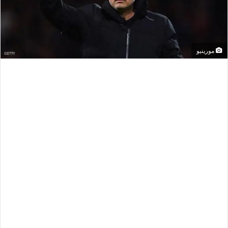
مورينيو