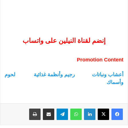
إنضم لقناة النيلين على واتساب
Promotion Content
أعشاب ونباتات
رجيم وأنظمة غذائية
لحوم
وأسماك
لينكدإن
واتساب
تيلقرام
مشاركة عبر البريد
طباعة