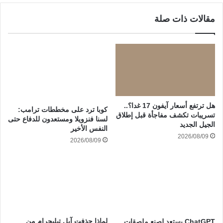
مقالات ذات صلة
هل ترتفع أسعار آيفون 17 غدا؟..
كوبا ترد على مخططات ترامب:
تسريبات تكشف مفاجأة قبل إطلاق
لسنا فنزويلا ومستعدون للدفاع حتى
الجيل الجديد
النفس الأخير
2026/08/09
2026/08/09
لماذا حذفت آبل تيليجرام من
ChatGPT يستعد لصنع ملصقات