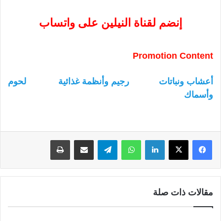
إنضم لقناة النيلين على واتساب
Promotion Content
أعشاب ونباتات
رجيم وأنظمة غذائية
لحوم
وأسماك
لينكدإن
واتساب
تيلقرام
مشاركة عبر البريد
طباعة
مقالات ذات صلة