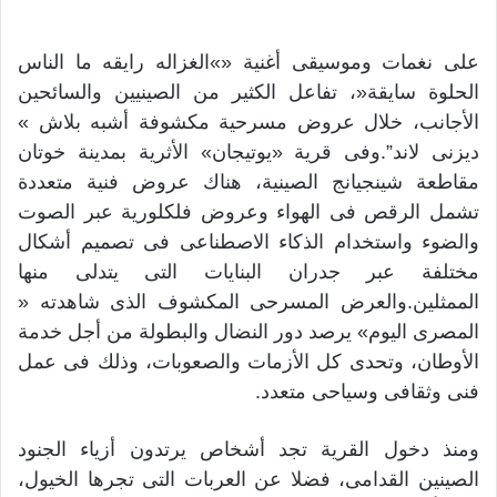
على نغمات وموسيقى أغنية «»الغزاله رايقه ما الناس
الحلوة سايقة«، تفاعل الكثير من الصينيين والسائحين
الأجانب، خلال عروض مسرحية مكشوفة أشبه بلاش »
ديزنى لاند”.وفى قرية «يوتيجان» الأثرية بمدينة خوتان
مقاطعة شينجيانج الصينية، هناك عروض فنية متعددة
تشمل الرقص فى الهواء وعروض فلكلورية عبر الصوت
والضوء واستخدام الذكاء الاصطناعى فى تصميم أشكال
مختلفة عبر جدران البنايات التى يتدلى منها
الممثلين.والعرض المسرحى المكشوف الذى شاهدته «
المصرى اليوم» يرصد دور النضال والبطولة من أجل خدمة
الأوطان، وتحدى كل الأزمات والصعوبات، وذلك فى عمل
فنى وثقافى وسياحى متعدد.
ومنذ دخول القرية تجد أشخاص يرتدون أزياء الجنود
الصينين القدامى، فضلا عن العربات التى تجرها الخيول،