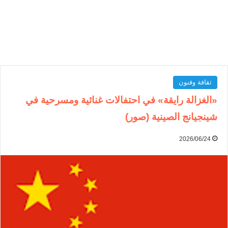
ثقافة وفنون
«الغزالة رايقة» في احتفالات غنائية ومسرحية في
شينجيانج الصينية (صور)
2026/06/24