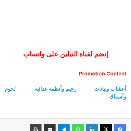
إنضم لقناة النيلين على واتساب
Promotion Content
أعشاب ونباتات
رجيم وأنظمة غذائية
لحوم
وأسماك
لينكدإن
واتساب
تيلقرام
مشاركة عبر البريد
طباعة