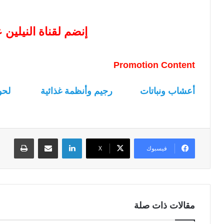
إنضم لقناة النيلين
Promotion Content
أعشاب ونباتات
رجيم وأنظمة غذائية
لحو
لينكدإن
مشاركة عبر البريد
طباعة
فيسبوك
‫X
مقالات ذات صلة