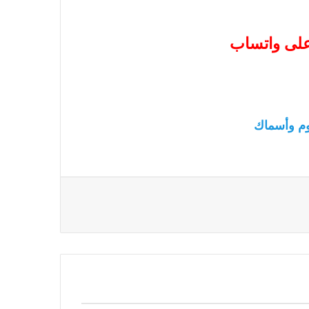
 على واتساب
م وأسماك