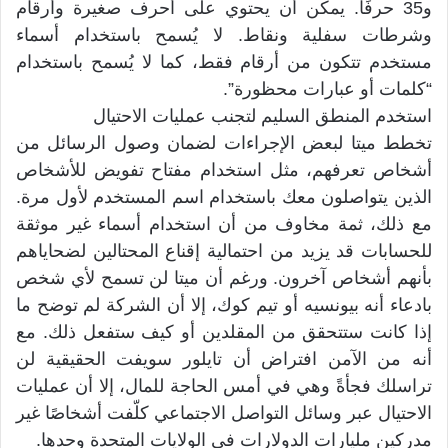
و35 حرفًا. يمكن أن يحتوي على أحرف صغيرة وأرقام
وشرطات سفلية ونقاط. لا يُسمح باستخدام أسماء
مستخدم تتكون من أرقام فقط، كما لا يُسمح باستخدام
“كلمات أو عبارات محظورة”.
استخدم المنطق السليم لتجنب عمليات الاحتيال
تخطط ميتا لبعض الإجراءات لضمان وصول الرسائل من
أشخاص تعرفهم، مثل استخدام مفتاح تفويض للأشخاص
الذين يتواصلون معك باستخدام اسم المستخدم لأول مرة.
مع ذلك، ثمة مخاوف من أن استخدام أسماء غير موثقة
للحسابات قد يزيد من احتمالية إقناع المحتالين لضحاياهم
بأنهم أشخاص آخرون. ورغم أن ميتا لن تسمح لأي شخص
بادعاء أنه بيونسيه أو تيم كوك، إلا أن الشركة لم توضح ما
إذا كانت ستتحقق من المقلدين أو كيف ستفعل ذلك. مع
أنه من الآمن افتراض أن تايلور سويفت الحقيقية لن
تراسلك فجأةً وهي في أمس الحاجة للمال، إلا أن عمليات
الاحتيال عبر وسائل التواصل الاجتماعي كلّفت أشخاصًا غير
مدركين مليارات الدولارات في الولايات المتحدة وحدها.