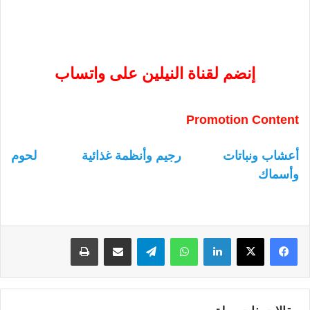
إنضم لقناة النيلين على واتساب
Promotion Content
أعشاب ونباتات
رجيم وأنظمة غذائية
لحوم
وأسماك
لينكدإن
واتساب
تيلقرام
مشاركة عبر البريد
طباعة