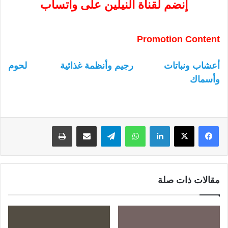
إنضم لقناة النيلين على واتساب
Promotion Content
أعشاب ونباتات
رجيم وأنظمة غذائية
لحوم
وأسماك
لينكدإن
واتساب
تيلقرام
مشاركة عبر البريد
طباعة
مقالات ذات صلة