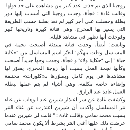
روجينا الذي تم حذف عدد كبير من مشاهده على حد قولها.
وقالت غادة : فجأة، وجدت روجينا التي أسندت إليها دور
بطلة وحصلت على أجر كبير لم تعد بطلة حسب الطريقة
التي يسير بها المخرج. وهي فنانة كبيرة وتاريخها كبير
وفوجئت أنها تظهر في مشاهد قليلة.
وتابعت: أيضاً، وجدت فنانة مبتدئة أصبحت نجمة في
المسلسل وقلت بتهكّم: لنغيّر اسم المسلسل من “حكاية
حياة ” إلى “حكاية ولاء” و فجأة، وجدت وجهاً جديداً أصبحت
وكأنها نجمة العمل بسبب أنها زوجة المخرج، يصوّر لها
مشاهدها في يوم كامل ويصوّرها بـ«كلوزات» مختلفة
وإضاءة خاصة مكلفة، وهي أشياء لم يتم عملها لبطلة
العمل غادة عبد الرازق.
وكشفت غادة عن سر اعتذار شيرين عبد الوهاب عن غناء
تتر المسلسل وأكدت أن شيرين اعتذرت عن غناء التتر
بسبب محمد سامي وقالت غادة : ” قالت لي شيرين عندما
عرضت ذلك عليها أغني التتر بشرط ألا يكون محمد سامي