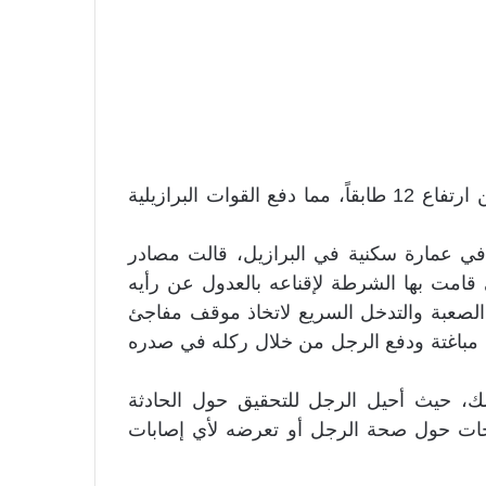
[JUSTIFY][SIZE=5]حاول رجل الانتحار عبر القفز من ارتفاع 12 طابقاً، مما دفع القوات البرازيلية
ديو رجلاً يتدلى من ارتفاع 12 طابقاً في عمارة سكنية في البرازيل، قالت مصادر
قامت بها الشرطة لإقناعه بالعدول عن رأيه
 الصعبة والتدخل السريع لاتخاذ موقف مفاجئ
 مباغتة ودفع الرجل من خلال ركله في صدره
لك، حيث أحيل الرجل للتحقيق حول الحادثة
ريحات حول صحة الرجل أو تعرضه لأي إصابات