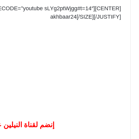
[CENTER][SITECODE=”youtube sLYg2ptWjgg#t=14″].[/SITECODE][/CENTER]
akhbaar24[/SIZE][/JUSTIFY]
إنضم لقناة النيلين