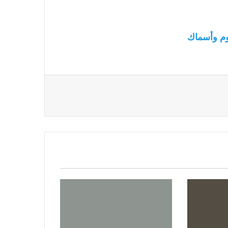
م وأسماك