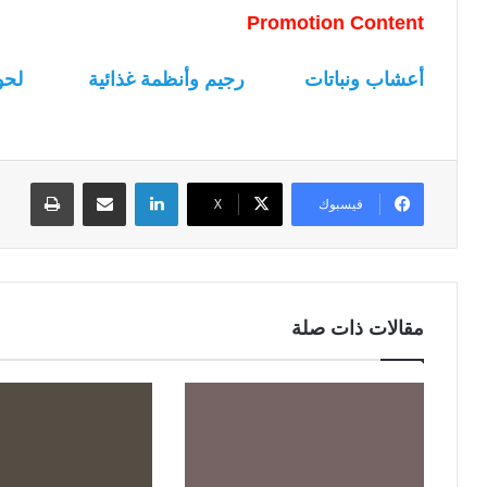
Promotion Content
أعشاب ونباتات
رجيم وأنظمة غذائية
لحو
لينكدإن
مشاركة عبر البريد
طباعة
فيسبوك
‫X
مقالات ذات صلة