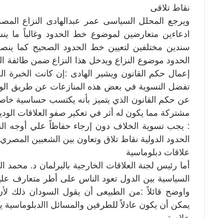
نقاط تلاقى
ويرجع المحلل السياسى عمر عبدالهادى النزاع المص
ادعاءين متعارضين لموضوع خط الحدود وغالباً ما ينش
سندين مختلفين لتعيين خط الحدود الصحيح كما ينص
الحدود موضوع النزاع ويدخل هذا النزاع ضمن طائفة الم
إعمال حكم القانون ويشير الهادى :إن كانت الخبرة ال
تفضل التسوية في بعض هذه المنازعات عن طريق الوسا
عن حكم القانون الذي يتميز بأنه يكتسب حساسية خاصة
مشتركة مما يكون له أثر في تعكير صفو العلاقات الودية
: يجب تسوية الخلاف دون إرجاء حفاظاً علي أوجه ال
الحدود الدولية نقاط تلاق وتعاون بين الشعبين المصري 
علاقات دبلوماسية
أما رئيس لجنة العلاقات الخارجية بالبرلمان د. محمد 
السياسية بين الدول تعود الناس على أطر متعارف علي
واوضح قائلاً :من الطبيعى أن يقول السودان ذلك لأن
يمكن أن يكون عادلاً للطرفين والمسائل االدبلوماسية 
خلاصة