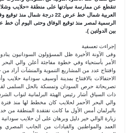
تنقطع عن ممارسة سيادتها على منطقة «حلايب وشلاتي
بين الدولتين ).
إجراءت تعسفية
وفى الآونة الأخيرة ظل المسؤولون السودانيون ينادو
الأمر بأستحياء وفي خطوة مفاجئة أعلن والي البحر ا
وافتتاح عدد من المشاريع التنموية والمنشآت أراد من 
الاحتفالات بالافتتاح بمدينة أوسيف سودانية حلايب 
تصريحاتة حرص السودان وتمسكة بالحل السلمى لقض
ذات السياق أشار رئيس الهيئة البرلمانية لنواب الشر
والي البحر الأحمر لحلايب كان مخطط لها منذ فت
بالبرلمان أمس الأول ما كانت تفتقدة المنطقة من خدم
زيارة الوالي خير دليل وبرهان على أن حلايب سودان
العمد والمواطنين والقيادات من الجانب المصري و