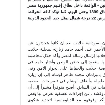
ن» الواقعة داخل نطاق إقليم جمهورية مصر
العربية شمال خط عرض 22 درجة شمال منذ توقيع وفاق 1899 وحتى اليوم، كما تؤكد كافة الخرائط
الرسمية لمصر منذ توقيع الوفاق وحتى اليوم أن خط عرض 22 درجة شمال يمثل خط الحدود الدولية
ن بسودانية حلايب بعد ان كانوا يتحدثون عن
لأحمر على أحمد حامد زيارته لمحلية حلايب
خلالها إرسال رسالة لمصر وأكد خلال مخاطبتة
وأنها ستعود إلى حضن الوطن وأشار حامد فى
ية حلايب والحفاظ على الجوار الآمن وفى
ق بالبرلمان محمد طاهر اوشام إلى إن زيارة
رة طويلة وأضاف أوشام في تصريحات صحفيه
ات في السابق ،أصبح متوفراً مشيراً إلى أن
ية ،وكشف عن إجراءات تعسفية تعرض لها بعض
أكد وقوفهم مع الدبلوماسية لتجديد شكوى