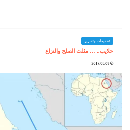
تحقيقات وتقارير
حلايب.. … مثلث الصلح والنزاع
2017/05/09