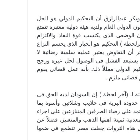
بوبكر عبدالرازق أن التحكيم الدولي هو الحل
ن الدولى العام ولديه هيئة دولية معتبرة تتمتع
ون الوضعى الذى يكتسب قوة النفاذ والالتزام
لحظة ) التحكيم هو الخيار الذي يحسم النزاع
أن التفاوض يعتبر عمليه سلمية رضائية لا
 ولم يستبعد الفشل فى الوصول لحل عبره ورجح
يم الدولى معللاً ذلك بأنه عمل قضائى يقوم
م قضائى ملزم .
ثه لـ (آخر لحظة ) إن السودان لديه الحق فى
حدوده البرية فى حلايب وشلاتين وأسوة بما
تمد على رضاء الطرفين المتنازعين على اجراء
نية ثمينة اهمها الذهب والمنغنيز، فضلاً عن
كل هذه الثروات جعلت مصر تتطمع في ضمها