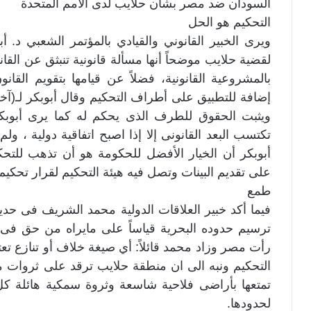
السودان ضد مصر بشأن حلايب لدى الأمم المتحدة
التحكيم هو الحل
ويرى الخبير القانوني والقيادي بالمؤتمر الشعبي د. أ
لقضية حلايب موضحاً أنها مسألة قانونية تنبثق عن القانو
بالمشروعية القانونية، فضلاً عن قيامها بتقويم القان
إضافة للتطبيق على أطراف التحكيم وقال أبوبكر لـ(آخر
ويثبت الحقوق للطرف الذى يحكم له كما يرى أبوبكر 
تكتسب البعد القانونى إلا إذا اصبح اتفاقية دولية ،
أبوبكر أن الخيار الأفضل للحكومة هو أن تذهب للتحك
على تقديم البينات وتصل فيه هيئة التحكيم لقرار تحكي
طمع
فيما أكد خبير العلاقات الدولية محمد الشريف فى حدي
ترسيم حدوده البحرية قياساً على مايراه من حق فى 
رأت مصر وزاد محمد قائلاً: أي صيغة خلاف أو تنازع تع
التحكيم ونبه الى ان منطقة حلايب ترقد على ثروات معد
تمتعها بأراضى فلاحية شاسعة وثروة سمكية هائلة 
لحدودها.