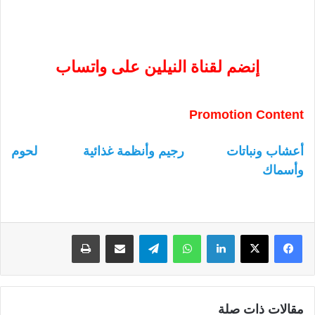
إنضم لقناة النيلين على واتساب
Promotion Content
أعشاب ونباتات
رجيم وأنظمة غذائية
لحوم
وأسماك
لينكدإن
واتساب
تيلقرام
مشاركة عبر البريد
طباعة
مقالات ذات صلة