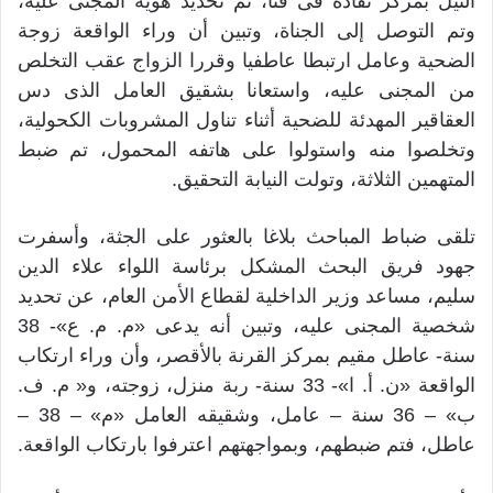
النيل بمركز نقادة فى قنا، تم تحديد هوية المجنى عليه،
وتم التوصل إلى الجناة، وتبين أن وراء الواقعة زوجة
الضحية وعامل ارتبطا عاطفيا وقررا الزواج عقب التخلص
من المجنى عليه، واستعانا بشقيق العامل الذى دس
العقاقير المهدئة للضحية أثناء تناول المشروبات الكحولية،
وتخلصوا منه واستولوا على هاتفه المحمول، تم ضبط
المتهمين الثلاثة، وتولت النيابة التحقيق.
تلقى ضباط المباحث بلاغا بالعثور على الجثة، وأسفرت
جهود فريق البحث المشكل برئاسة اللواء علاء الدين
سليم، مساعد وزير الداخلية لقطاع الأمن العام، عن تحديد
شخصية المجنى عليه، وتبين أنه يدعى «م. م. ع»- 38
سنة- عاطل مقيم بمركز القرنة بالأقصر، وأن وراء ارتكاب
الواقعة «ن. أ. ا»- 33 سنة- ربة منزل، زوجته، و« م. ف.
ب» – 36 سنة – عامل، وشقيقه العامل «م» – 38 –
عاطل، فتم ضبطهم، وبمواجهتهم اعترفوا بارتكاب الواقعة.