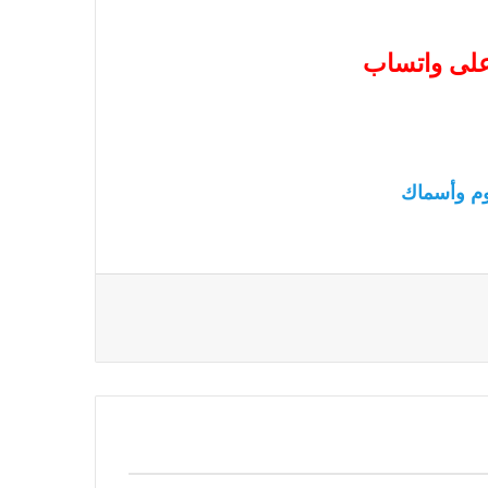
 على واتساب
م وأسماك