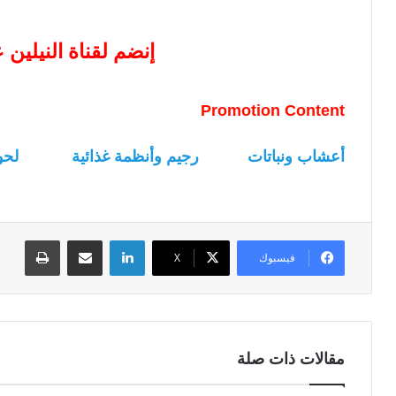
إنضم لقناة النيلين
Promotion Content
أعشاب ونباتات
رجيم وأنظمة غذائية
لحو
لينكدإن
مشاركة عبر البريد
طباعة
فيسبوك
‫X
مقالات ذات صلة