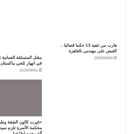
هارب من تنفيذ 13 حكما قضائيا ..
القبض على مهندس بالقاهرة
مقتل المتسلقة العمانية ن
2026/08/04
في انهيار ثلجي بباكستان
2026/08/01
«غيرت كالون الشقة وطر
ألف جنيه لطليقها