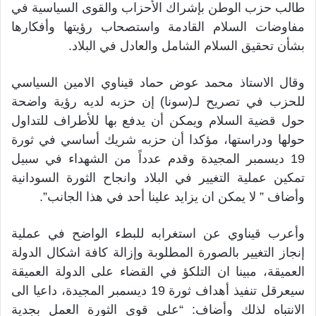
طالب حزب الوطن بإشراك الأحزاب والقوى السياسية في
مفاوضات السلام القادمة واستصحاب رؤيتها وأفكارها
بشأن تحقيق السلام الشامل والعادل في البلاد.
وقال الاستاذ محمد عوض حماد قيناوي الامين السياسي
للحزب في تصريح لـ(سونا) إن حزبه لديه رؤية واضحة
حول قضية السلام ويمكن أن يدفع بها للأطراف للتداول
حولها ودراستها، مؤكدا أن حزبه شريك أساسي في ثورة
19 ديسمبر المجيدة وقدم عدداً من الشهداء في سبيل
تمكين عملية التغيير في البلاد وانجاح الثورة السودانية
وأضاف ” لا يمكن ان يزايد علينا أحد في هذا الجانب”.
وأعرب قيناوي عن استغرابه للبطء الواضح في عملية
إنجاز التغيير بالصورة المطلوبة وإزالة كافة اشكال الدولة
العميقة، مبينا ان التلكؤ في القضاء على الدولة العميقة
سيعرقل تنفيذ أهداف ثورة 19 ديسمبر المجيدة، داعيا الى
الانتباه لذلك وأضاف: “على قوى الثورة العمل بجدية