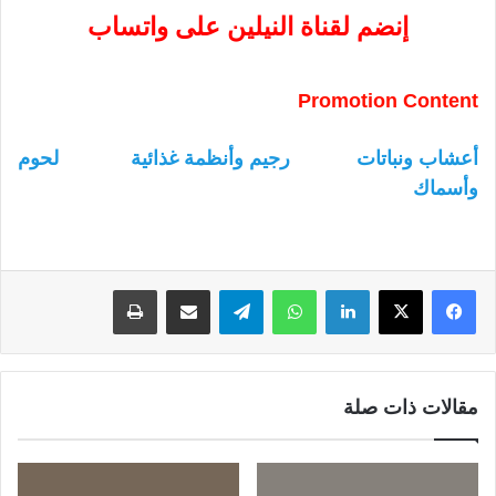
إنضم لقناة النيلين على واتساب
Promotion Content
أعشاب ونباتات
رجيم وأنظمة غذائية
لحوم
وأسماك
لينكدإن
واتساب
تيلقرام
مشاركة عبر البريد
طباعة
مقالات ذات صلة