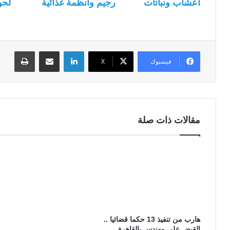
أعشاب ونباتات
رجيم وأنظمة غذائية
لحو
لينكدإن
مشاركة عبر البريد
طباعة
فيسبوك
‫X
مقالات ذات صلة
هارب من تنفيذ 13 حكما قضائيا ..
القبض على مهندس بالقاهرة