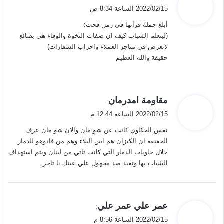
ق
2022/02/15 الساعة 8:34 ص
و
أبلغ جملة قرأتها فى زمن قحت:-
ل
(ليتعلم الشباب كيف ان صفات النخوة والوفاء هى بضائع
لاتعرض فى متاجر العملاء واحزاب السفارات)
حقيقة والله العظيم
ي
مقاومة امدرمان
:
ق
2022/02/15 الساعة 12:44 م
و
نفس الحكاوي كانت عن شو مان والان شو مان عرف
ل
الحقيقه ان الكيزان هم اس البلاء وهم من قادوهو للدمار
خلال حاويات الدمار التي كانت تاتي من لبنان ويتم استهداف
الشباب بها وتقيد ضد مجهول علي عينك يا تاجر.
ي
عمر علي عمر علي
:
ق
2022/02/15 الساعة 8:56 م