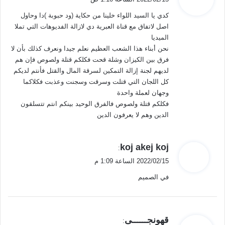
و
كدي يا السيد اللواء خلينا من حكاية (ود حبوبة )دا وحاول
ل
اصل لاتفاق مع قناة العبرية دي لازالة الفديوهات التي تملا
الميديا
نحن أبناء هذا الشعب العظيم نعلم جيدا ونعرف كذلك بأن لا
فرق بين الكيزان وشلة قحت فكلكم قتلة ولصوص فإن هم
لديهم لجنة إزالة التمكين لسرقة المال والقتل فأنتم لديكم
كل اللجان التي قتلت وسرقت وسجنت وعذبت فكلاكما
وجهان لعملة واحدة
فكلكم قتلة ولصوص فالفرق الوحيد بينكم انتم تتسلقون
الدين وهم لا يعرفون الدين
ي
koj akej koj
:
ق
2022/02/15 الساعة 1:09 م
و
في الصميم
ل
ي
قهونجــــــى
: