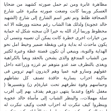
مظاهرة عابرة ومن ثم حمل صورته كشهيد من ضحايا
العسكر وربما كانت وضعت صورته مكبرة على شارع
الصحافة ظلط وتم تغير اسم الشارع إلى شارع (الشهيد
خالد عجوبة) ولذلك هذا الشاب رغم محنته وورطته الا انه
محظوظ وربما أراد الله به خيرا لأن سجنه شكل له حماية
من خيارات اخرى خطرة كانت يمكن أن تصيبه ونتمنى أن
يكون ماحدث له بداية وعى ويقظة ضمير وخيط امل نحو
الهداية والتوبة، وينبغي أن تكون قصتة عظة وعبرة لكثير
من الشباب المندفع والذى يشحن بالحقد ويعبأ بالكراهية
ويغذى بالتطرف ضد عدو متوهم تم غرزه وزراعته داخل
عقولهم وسارو فيه عميا وهم لايدرون انهم تروس فى
ماكينة احزاب يسارية حاقدة تصنف كل نشاطهم
وحماسهم وقوة تطرفهم تحت عبارة(م ن) وتفسيرها (
مغفل نافع) وعندما ينتهى دورهم يقذف بهم إلى أقرب
سلة مهملات،، والينظر الشباب إلى مأساة خالد عجوبة
وينظروا كيف تنكرت له احزاب قحت وكيف تنكرت له