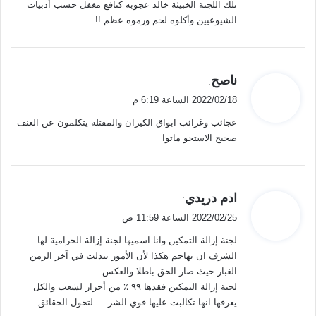
تلك اللجنة الخبيثة خالد عجوبه كنافع مغفل حسب أدبيات
الشيوعيين وأكلوه لحم ورموه عظم !!
ي
ناصح
:
ق
2022/02/18 الساعة 6:19 م
و
عجائب وغرائب ابواق الكيزان والمقتلة يتكلمون عن العنف
ل
صحيح الاستحو ماتوا
ي
ادم دريدي
:
ق
2022/02/25 الساعة 11:59 ص
و
لجنة إزالة التمكين وانا اسميها لجنة إزالة الحرامية لها
ل
الشرف ان تهاجم هكذا لأن الأمور تبدلت في آخر الزمن
الغبار حيث صار الحق باطلا والعكس.
لجنة إزالة التمكين فقدها ٩٩ ٪ من أحرار لشعب والكل
يعرفها انها تكالبت عليها قوي الشر…. لتحول الحقائق