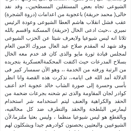
الشيوعى تجاه بعض المستقلين المسطحين،، وقد نفد
خالى( محمد حريقة) باعجوبة من اعدامات (دروة الشجرة)
عقب فشل انقلاب هاشم العطا الشيوعى وعودة الرئيس
نميري ،،حيث ادعى الخال (حريقة) المسكنة واقسم بالله
ثلاثا انه ليس شيوعيا ولايعرف شيئا عن الحزب الشيوعى
وقد شهد له المقدم صلاح عبد العال مبروك الامين العام
لمجلس قيادة ثورة مايو والذى كان قد خدم معه الخال
بسلاح المدرعات حيث اكتفت المحكمةالعسكرية بتجريده
من الرتبة ورفته من الخدمة ،، وهو الآن سمسار كبير فى
الدلالة أمد الله فى ايامه،، تذكرت هذه القصة وانا انظر
بأسى وحسرة إلى صورة الشاب خالد عجوبة احد أعنف
كوادر لجان المقاومة والذى تم شحنه بجرعات ضخمة من
الحقد والكراهية والعنف ليتم استخدامه شر استخدام
ليمارس البلطجة والحقد والتطرف ضد كل مخالفيه،
وبالقطع هو ليس شيوعيا منظما ، وليس بعثيا ملتزما،لأن
الشيوعيين والبعثيين يحصنون كوادرهم جيدا ويشكلون لهم