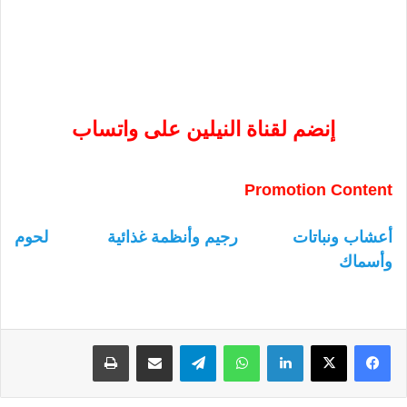
إنضم لقناة النيلين على واتساب
Promotion Content
أعشاب ونباتات
رجيم وأنظمة غذائية
لحوم
وأسماك
لينكدإن
واتساب
تيلقرام
مشاركة عبر البريد
طباعة