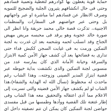
حماية قوية يغطون بها كوادرهم لتغطية وتعمية فسادهم
وحتى فى حال انكشافهم يثيرون الجلبة والضجيج للتمويه
وصرف الانظار عن فسادهم اما مباشرة او عبر واجهاتهم
بل وحتى عبر حواضنهم فى السفارات والمنظمات
الاجنبية،، تذكرت قصة خالى محمد حريقة وانا انظر الى
صورة خالد عجوبة وهو يرقد فى محبسه مريض مهيض
الجناح وقد انسلب لحمه وشحمه بعد ان غدرت به لجنة
التمكين ورمت به فى غيابت السجن ككبش فداء حتى
تدارى به فضائحها بعد أن كشف جهاز الأمن كمية الابتزاز
والسرقة وخيانة الأمانة الذي كان يمارسه عدد من
منسوبى لجنة التمكين والذى تكشفت بداية خيوطه عبر
قضية ابتزاز المدير الصينى وزوجته،، وهذا الشاب رغم
ماحدث له محظوظ (نسأل الله له الهداية والشفاء)،هذا
الشاب لو لم يكشف جهاز الأمن قضيته والتى تسربت إلى
الاعلام مما أدى اعتقاله والتحقيق معه هذا الشاب وفى
إطار غتغتة تلك القضية ووأدها وطمسها من قبل مفسدى
حواضن لجنة التمكين كان يمكن ان تتم تصفيته داخل اي