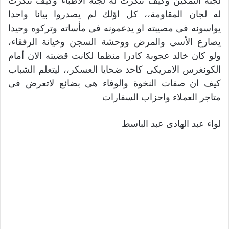
لجنة التمكين وكيف تنكرت له لجنة الأطباء وكيف تنكرت
له لجان المقاومة،، كل اؤلك لم يصدروا بيانا واحدا
يواسونه فى مصيبته او يدعمونه فى مأساته وتركوه وحيدا
يصارع الأسى والمرض ووحشة السجن وخيانة الرفقاء،
ولو كان خالد عجوبة كادرا منظما لكانت قضيته الان أمام
الكونغرس الامريكى كاحد ضحايا العسكر،، ليتعلم الشباب
كيف ان صفات النخوة والوفاء هى بضائع لاتعرض فى
متاجر العملاء واحزاب السفارات
لواء عبد الهادى عبد الباسط