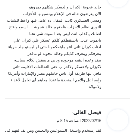
و
خالد عجوبة الكيزان والعسكر شكلهم دمروهو
ل
الآن يعرضون حاله في الإعلام وينسبونها للأحزاب
وهسي العسكري كاتب المقال ده عامل فيها واعظ للشباب
الثوري نظام الأحزاب بتلحقهم خالد عجوبة. …اسمع وافتح
اضانك ياكذاب انت ليس بعد الموت شي نحنا
يانموت عديل يانسقطكم كلكم عسكر علي كيزان علي
اذناب كيزان تاني انتو مابتحكمونا حتي لو لبستو جلد حرباء
بنعرفكم وبنعرف كذبكم وخالد عجوبة لو ماقدر
ينفذ وعده البقيه موجوده وتاني مابننغش بكلام سياسه
لاكيزان ولاعسكر ولااحزاب حتي التحالفات الاقليمه تاني
مافي ليها طريقة أول ناس حانبلهم مصر والإمارات وأمريكا
وإسرائيل والأمم المتحدة ماعندنا معاهم أي تعامل لأعداء
ولامولاة.
ي
فيصل الغالى
:
ق
2022/02/16 الساعة 8:15 م
و
لقد إستخدم وإستغل الشيوعيين والبعثيين ومن لف لفهم فى
ل