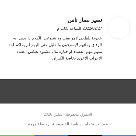
ي
نصير نصار ناس
:
ق
2022/02/27 الساعة 1:05 م
و
عجوبة بلطجي لاهو بعثي ولا شيوعي .الكلام دا بعني انه
ل
الرفاق وملتهم لايسرقون والدليل حتي اليوم لم يحاكم احد
منهم بتهم الفساد او خيازة مال مشبوه بعكس اعضاء
الاحزاب الاخري بخاصة الكيزان
الحقوق محفوظة النيلين 2026
بنود الاستخدام
سياسة الخصوصية
روابطة مهمة