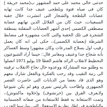
حدثنى خالى محمد على حمد المشهور ب(محمد حريقة )
كان فى صباه فتوة وبلطجى عنيف جدا كانت تهابه
عصابات البلطجة والشجار التى انتشرت خلال حقبة
السبعينات، حيث كان من القلائل الذين تهابهم عصابة
مصطفى الكضمى إحدى أشهر العصابات المتفلتة بمنطقة
الشجرة فى تلك الحقبة والتى كانت مشهورة فى مضابط
الشرطة (بعصابة الكضمى)،، حكى لى انه كان يعمل
رقيب اول بسلاح المدرعات وكان مشهورا وسط العساكر
بأنه شجاع جدا وعنيف ومغامر قال:: حينما أراد الشيوعيون
التخطيط لانقلاب الرائد هاشم العطا 19 يوليو 1971 اتصلوا
به وطلبو منه المشاركة ووعدوه حال نجاح الانقلاب ترقيته
الى رتبة النقيب وقد رحب بالفكرة وبالفعل شارك معهم
وهو الذى قاد بعضا من الدبابات التى حاصرت القصر
الجمهورى واطاحت بالرئيس نميرى وهو لم يكن شيوعيا
ولايعرف الفرق بين (خرتشوف) و(حلاوة ماكنتوش)،،
وتمت الاستعانة به فقط للاستفادة من صفاته الجسمانية
والبلطجية فى إطار نظرية الاستغفال التى يمارسها الحزب