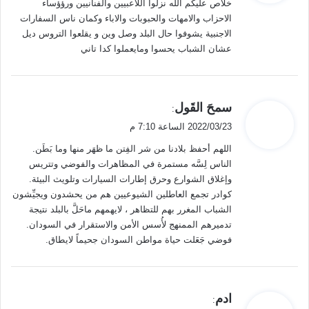
خلاص عليكم الله نزلوا اللاعبيين والفنانيين ورؤؤساء
ل
الاحزاب والامهات والحبوبات والاباء وكمان ناس السفارات
الاجنبية يشوفوا حال البلد وصل وين و يقلعوا التروس ديل
عشان الشباب يحسوا ومايعملوا كدا تاني
ي
سمحَ القَول
:
ق
2022/03/23 الساعة 7:10 م
و
اللهم أحفظ بلادنا من شر الفِتن ما ظهَر منها وما بَطَن.
ل
الناس لِسَّه مستمرة في المظاهرات والفوضي وتتريس
وإغلاق الشوارع وحرق إطارات السيارات وتلويث البيئة.
كوادر تجمع العاطلين الشيوعيين هم من يحشدون ويجيِّشون
الشباب المغرر بهم للتظاهر ، لايهمهم ماحَلَّ بالبلد نتيجة
تدميرهم الممنهج لأُسس الأمن والاستقرار في السودان.
فوضي جَعَلت حياة مواطن السودان جحيماً لايطاق.
ي
ادم
: