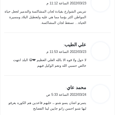
ق
2022/03/23 الساعة 11:12 م
و
تتريس الشوارع بقيادة لجان المشاكسة والتدمير لجعل حياة
ل
المواطن اكثر بؤسا مما هي عليه ولتعطيل البلاد ومسيرة
الحياة… تسقط لجان المشاكسة.
ي
علي الطيب
:
ق
2022/03/23 الساعة 11:53 م
و
لا حول ولا قوه الا بالله العلي العظيم 💔😭 البلد انتهت
ل
خالص حسبي الله ونعم الوكيل فيهم
ي
محمد عاي
:
ق
2022/03/24 الساعة 5:33 ص
و
يتمرنو اشان يسو شنو ،، خليهم قاعدين هم الكوره يعرفو
ل
ليها شنو احسن زاتو جايين لينا الفضايح