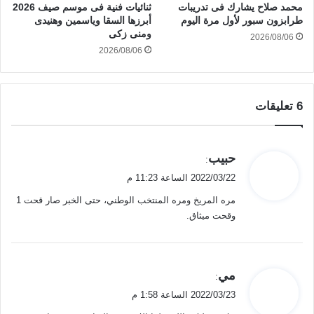
محمد صلاح يشارك فى تدريبات
ثنائيات فنية فى موسم صيف 2026
طرابزون سبور لأول مرة اليوم
أبرزها السقا وياسمين وهنيدى
ومنى زكى
2026/08/06
2026/08/06
‫6 تعليقات
ي
حبيب
:
ق
2022/03/22 الساعة 11:23 م
و
مره المريخ ومره المنتخب الوطني، حتى الخبر صار قحت 1
ل
وقحت ميثاق.
ي
مي
:
ق
2022/03/23 الساعة 1:58 م
و