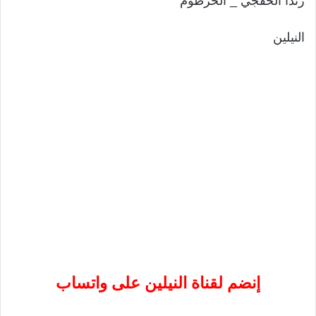
رندا الخفجي _ الخرطوم
النيلين
إنضم لقناة النيلين على واتساب