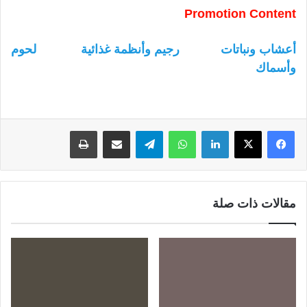
Promotion Content
أعشاب ونباتات
رجيم وأنظمة غذائية
لحوم
وأسماك
لينكدإن
واتساب
تيلقرام
مشاركة عبر البريد
طباعة
مقالات ذات صلة