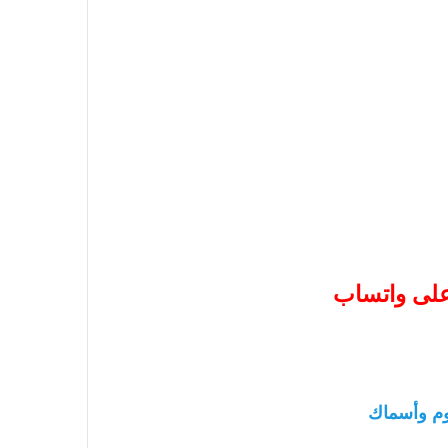
 على واتساب
م وأسماك