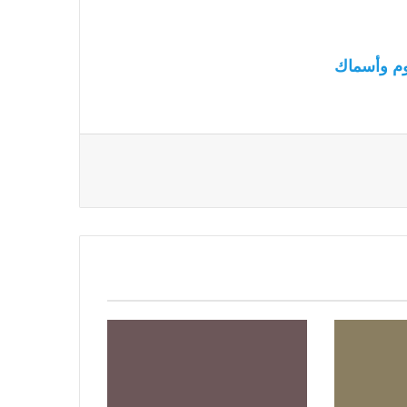
م وأسماك