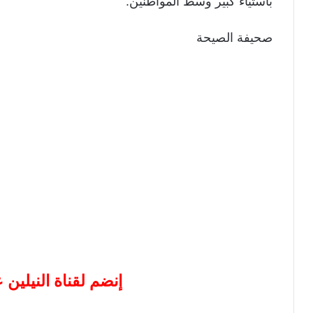
باستياء كبير وسط المواطنين.
صحيفة الصيحة
إنضم لقناة النيلين