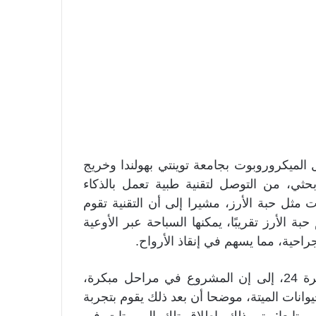
الميكروروبوت بجامعة توينتي بهولندا وخريج
بحثي، من التوصل لتقنية طبية تعمل بالذكاء
ثل حبة الأرز، مشيرا إلى أن التقنية تقوم
الأرز تقريبًا، يمكنها السباحة عبر الأوعية
احية، مما يسهم في إنقاذ الأرواح.
وأشار الباحث المصري، في تصريحات خاصة لـ القاهرة 24، إلى إن المشروع في مراحل مبكرة،
وانات الميتة، موضحا أن بعد ذلك يقوم بتجربة
متابعا: يتم ذلك بإطلاق تلك الروبوتات في