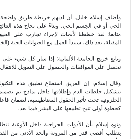
وأضاف إسلام خليل، أن لديهم خريطة طريق واضحة ل
الحي أو في الجسم الحي، وبناءً على نجاح هذه النتائج
متابعا: لقد خططنا لأبحاث لإجراء تجارب على الحيو
المقبلة، بعد ذلك، سنبدأ العمل مع الحيوانات الحية (الخنازير والأغن
وتابع خريج الجامعة الألمانية: إذا سار كل شيء على ما 
نحصل على الموافقات والحصول على التمويل للانتقال إ
وقال إسلام، إن الفريق استطاع تطبيق هذه التكنولو
بتشكيل جلطات الدم وإطلاقها داخل نماذج تم تصميمه
الحلزونية تحت تأثير الحقول المغناطيسية، لضمان فاعل
كخطوة أولى تتيح تطبيقها على البشر فيما بعد.
ونوه إسلام بأن الأدوات الجراحية داخل الأوعية تتطل
يتطلب أقصى قدر من المرونة والحد الأدنى من القط