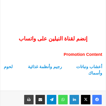
إنضم لقناة النيلين على واتساب
Promotion Content
أعشاب ونباتات
رجيم وأنظمة غذائية
لحوم
وأسماك
لينكدإن
واتساب
تيلقرام
مشاركة عبر البريد
طباعة