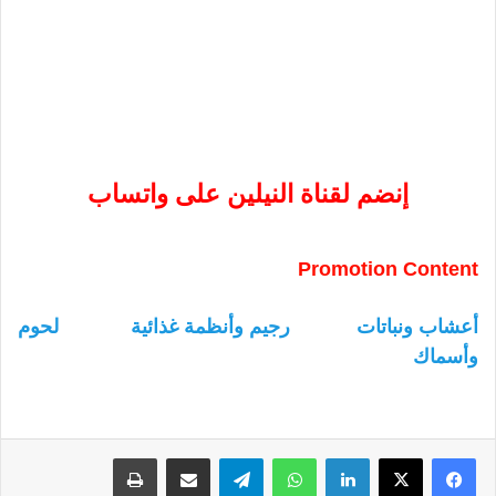
إنضم لقناة النيلين على واتساب
Promotion Content
أعشاب ونباتات
رجيم وأنظمة غذائية
لحوم
وأسماك
لينكدإن
واتساب
تيلقرام
مشاركة عبر البريد
طباعة