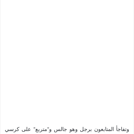
وتفاجأ المتابعون برجل وهو جالس و”متربع” على كرسي