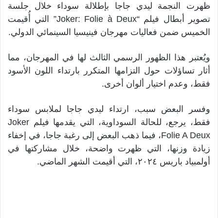
ظهرت النجمة ليدي جاجا بإطلالة سوداء خلال جلسة
تصوير أبطال فيلم “Joker: Folie à Deux” التي أُقيمت
الخميس ضمن فعاليات مهرجان فينيسيا السينمائي الدولي.
ويُعتبر هذا الظهور الرسمي الثالث لها في المهرجان، مما
أثار تساؤلات حول التزامها المتكرر بارتداء اللون الأسود
فقط، وعدم اختيار ألوان أخرى.
وفسر البعض سبب، ارتداء ليدي جاجا لملابس سوداء
فقط، يرجع، للحالة السوداوية، التي يقدمها فيلم Joker
Folie A Deux، فيما ذهب البعض إلى رغبة جاجا، في إخفاء
زيادة وزنها، التي ظهرت واضحة، خلال مشاركتها في
أولمبياد باريس ٢٠٢٤، التي أقيمت الشهر الماضي.