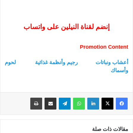
إنضم لقناة النيلين على واتساب
Promotion Content
أعشاب ونباتات
رجيم وأنظمة غذائية
لحوم
وأسماك
لينكدإن
واتساب
تيلقرام
مشاركة عبر البريد
طباعة
مقالات ذات صلة