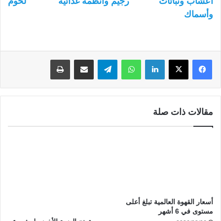
أعشاب ونباتات
رجيم وأنظمة غذائية
لحوم
وأسماك
لينكدإن
واتساب
تيلقرام
مشاركة عبر البريد
طباعة
مقالات ذات صلة
أسعار القهوة العالمية تبلغ أعلى
مستوى في 6 أشهر