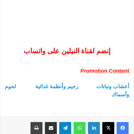
إنضم لقناة النيلين على واتساب
Promotion Content
أعشاب ونباتات
رجيم وأنظمة غذائية
لحوم
وأسماك
لينكدإن
واتساب
تيلقرام
مشاركة عبر البريد
طباعة