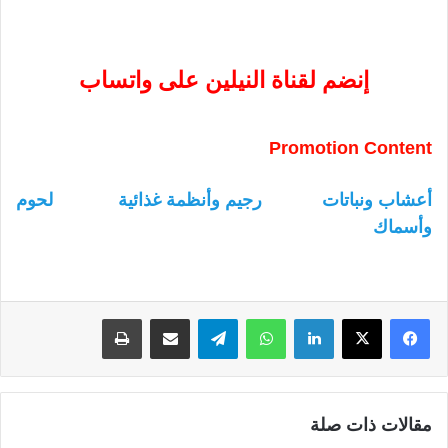
إنضم لقناة النيلين على واتساب
Promotion Content
أعشاب ونباتات
رجيم وأنظمة غذائية
لحوم
وأسماك
لينكدإن
واتساب
تيلقرام
مشاركة عبر البريد
طباعة
مقالات ذات صلة