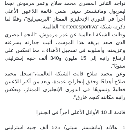
تواجد الثنائي المصري محمد صلاح وعمر مرموش نجما
ليفربول ومانشستر سيتي ضمن قائمة اللاعبين الأعلى
أجراً في الدوري الإنجليزي الممتاز “البريميرليج”، وفقًا لما
ذكرته شبكة “lentedesportiva” العالمية.
وقالت الشبكة العالمية عن عمر مرموش، “النجم المصري
الذي صعد بريقه هذا الموسم، أثبت جدارته بسرعته
وعزيمته، وأسلوبه في تسجيل الأهداف، مما انعكس على
ارتفاع راتبه إلى 15 مليون و340 ألف جنيه إسترليني
سنويًا”.
وعن محمد صلاح قالت الشبكة العالمية،”|سجل محمد
صلاح أهدافًا وحقق إنجازاتٍ عديدة، ويعد من أكثر اللاعبين
فعاليةً وتسويقًا في الدوري الإنجليزي الممتاز، ويعكس
راتبه مكانته كنجم خارق”.
قائمة الـ 10 الأوائل الأعلى أجراً في انجلترا
1- هالاند (مانشستر سيتي) 525 ألف جنيه استرليني