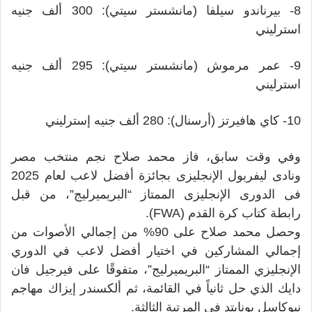
8- بيرناندو سيلفا (مانشستر سيتي): 300 ألف جنيه
استرليني
9- عمر مرموش (مانشستر سيتي): 295 ألف جنيه
استرليني
10- كاي هافيرتز (أرسنال): 280 ألف جنيه إسترليني
وفي وقت سابق، فاز محمد صلاح نجم منتخب مصر
ونادى ليفربول الإنجليزى بجائزة أفضل لاعب لعام 2025
فى الدورى الإنجليزى الممتاز “البريميرليج”، من قبل
رابطة كتاب كرة القدم (FWA).
وحصل محمد صلاح على 90% من إجمالي الأصوات من
إجمالي المشاركين في اختيار أفضل لاعب في الدوري
الإنجليزي الممتاز “البريميرليج”، متفوقًا على فيرجيل فان
دايك الذي حل ثانياً في القائمة، ثم ألكسندر إيزاك مهاجم
نيوكاسل يونايتد في المرتبة الثالثة.