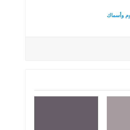
م وأسماك