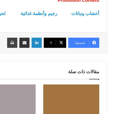
Promotion Content
أعشاب ونباتات
رجيم وأنظمة غذائية
لحو
لينكدإن
مشاركة عبر البريد
طباعة
فيسبوك
‫X
مقالات ذات صلة