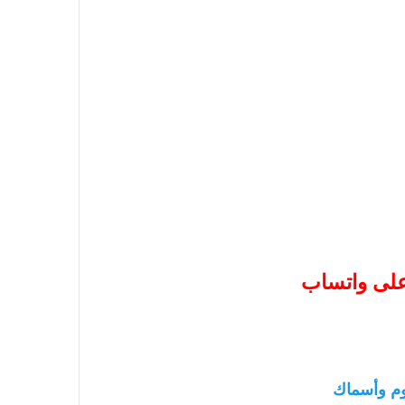
 على واتساب
م وأسماك