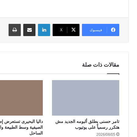
لينكدإن
مشاركة عبر البريد
طباعة
فيسبوك
‫X
مقالات ذات صلة
تامر حسنى يطلق ألبومه الجديد مش
داليا البحيرى تستعرض إطلا
هتكرر رسمياً على يوتيوب
الصيفية وسط الطبيعة وا
الساحل
2026/08/05