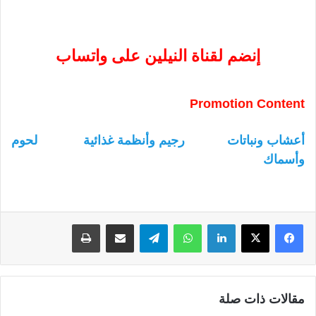
إنضم لقناة النيلين على واتساب
Promotion Content
أعشاب ونباتات
رجيم وأنظمة غذائية
لحوم
وأسماك
لينكدإن
واتساب
تيلقرام
مشاركة عبر البريد
طباعة
مقالات ذات صلة