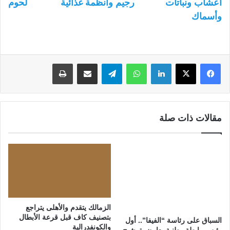
أعشاب ونباتات
رجيم وأنظمة غذائية
لحوم
وأسماك
لينكدإن
واتساب
تيلقرام
مشاركة عبر البريد
طباعة
مقالات ذات صلة
الزمالك يتقدم والأهلى يتراجع
بتصنيف كاف قبل قرعة الأبطال
السباق على رئاسة “الفيفا”.. أول
والكونفدرالية