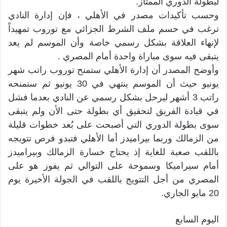
لبطولة الدوري الممتاز.
وحسب تأكيدات مصدر في الأهلي ، فإن إدارة النادي
ترغب في حسم ملف الشرط الجزائي مع توروب تمهيداً
لإنهاء العلاقة بشكل رسمي خاصة وأن الموسم لم يعد
يتبقى فيه سوى مباراة واحدة أمام المصري .
وأوضح المصدر أن إدارة الأهلي ستمنح توروب راتب شهر
يونيو حيث أن الموسم ينتهي في 30 يونيو ثم ستمنحه
راتب 3 أشهر ليرحل بشكل رسمي عن النادي بعدما فشل
في قيادة الفريق لتحقيق أي بطولة حتى الأن ولم يتبقى
سوى بطولة الدوري التي أصبحت على بُعد خطوات قليلة
من الزمالك وربما بيراميدز أما الأهلي فتبدو فرص تتويجه
باللقب صعبة للغاية إذ يحتاج خسارة الزمالك وبيراميدز
أمام سيراميكا وسموحة على التوالي ثم يفوز هو على
المصري من أجل التتويج باللقب في الجولة الأخيرة يوم
20 مايو الجاري.
اليوم السابع