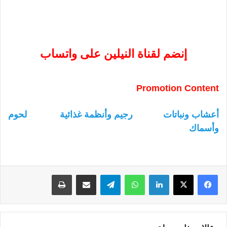
إنضم لقناة النيلين على واتساب
Promotion Content
أعشاب ونباتات
رجيم وأنظمة غذائية
لحوم
وأسماك
لينكدإن
واتساب
تيلقرام
مشاركة عبر البريد
طباعة