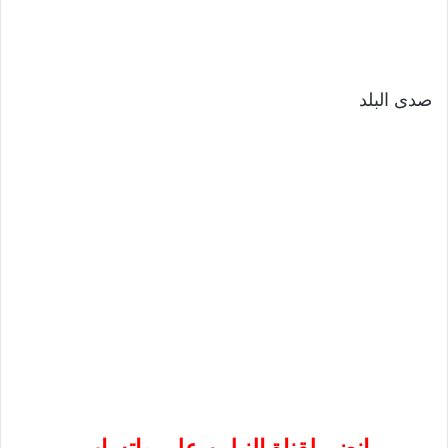
صدى البلد
إنضم لقناة النيلين على واتساب