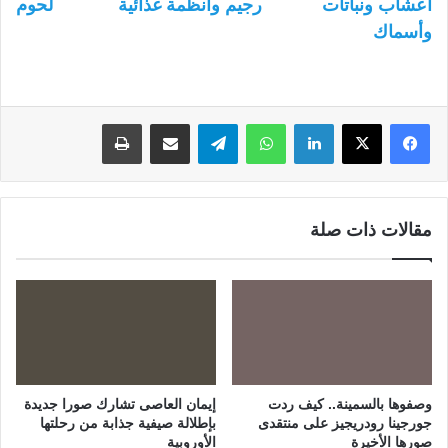
أعشاب ونباتات
رجيم وأنظمة غذائية
لحوم
وأسماك
لينكدإن
واتساب
تيلقرام
مشاركة عبر البريد
طباعة
مقالات ذات صلة
وصفوها بالسمينة.. كيف ردت
إيمان العاصى تشارك صورا جديدة
جورجينا رودريجيز على منتقدى
بإطلالة صيفية جذابة من رحلتها
صورها الأخيرة
الأوروبية