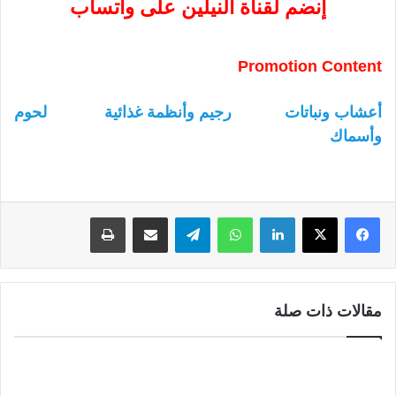
إنضم لقناة النيلين على واتساب
Promotion Content
أعشاب ونباتات
رجيم وأنظمة غذائية
لحوم
وأسماك
لينكدإن
واتساب
تيلقرام
مشاركة عبر البريد
طباعة
مقالات ذات صلة