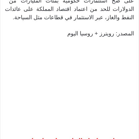
على ضخ استثمارات ​حكومية بمئات المليارات من ​
الدولارات ⁠للحد من اعتماد اقتصاد المملكة على عائدات
النفط والغاز، عبر ⁠الاستثمار ​في قطاعات مثل ​السياحة.
المصدر: رويترز + روسيا اليوم