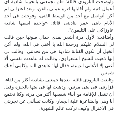
وأوضحت البارودى قائلة: «لم تجمعنى بالحبيبة شادية أى
أعمال فنية ولم أقابلها فترة عملى بالفن، وبعد اعتزالى لم
أكن أتواصل مع أحد من الوسط الفنى، وفوجئت فى أحد
الأيام بابنى عمر ينادينى قائلا: «واحدة اسمها شادية
عاوزاكى على التليفون”.
وأضافت: لأول مرة أشعر بمدى جمال صوتها حين قالت
لى السلام عليكم ورحمة الله يا أختى فى الله، ولم أكن
أتخيل أن تكون الفنانة شادية هى من تحدثنى، وقالت لى
إنها ذهبت للشيخ الشعراوى، وقالت له عاهدت نفسى ألا
أغنى إلا الأغانى الدينية، فقال لها: عاهدى الله وكلمى أختك
شمس.
وتابعت البارودى قائلة: بعدها جمعنى بشادية أكثر من لقاء،
فزارتنى فى بيتى مرتين، وذهبت لها فى بيتها بالجيزة وقبل
أن تنتقل للإقامة مع أبناء شقيقها أكثر من مرة، وكنا نجتمع
أنا وهى والشاعرة علية الجعار، وكانت تسألنى عن تجربتى
فى الاعتزال وكيف تركت عالم الشهرة.