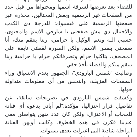
للقضاء بعد تعرضها لسرقة اسمها ومحتواها من قبل عدد
من الصفحات غير الرسمية وبعض المحتالين، محذرة عبر
صفحتها الرسمية على فيسبوك: للدرجة دي الكذب
والاحتيال دي مش صفحتى يا سارقي الاسم والمحتوى،
حسبي الله ونعم الوكيل يا حرامي، ربنا ينتقم منك، أنا
صفحتي بنفس الاسم، ولكن الصورة لقطتي نايمة على
المصحف، بتاكلوا حرام وتصرفاتكم حرام يا حرامية ربنا
ينتقم منكم والقضاء يأخذ حقي”.
وطالبت “شمس البارودي”، الجمهور بعدم الانسياق وراء
الصفحات المزيفة، والتحقق من أي معلومات متداولة
حولها.
وكشفت شمس البارودي في تصريحات سابقة، عن
تفاصيل قرار اعتزالها، مؤكدة:”لم أبادر بدعوة أى فنانة
للحجاب أو الاعتزال، ولكن كان عدد منهن يتواصلن معى
عندما فكرن فى هذه الخطوة، وكانت أولهن الفنانة
الراحلة شادية التى اعتزلت بعدى بسنوات.