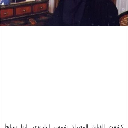
كشفت الفنانة المعتزلة شمس البارودي، إنها ستلجأ