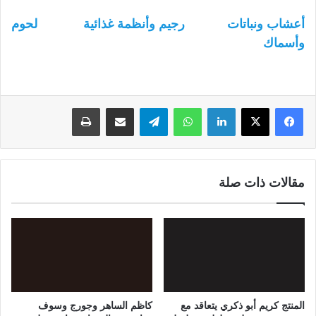
أعشاب ونباتات
رجيم وأنظمة غذائية
لحوم
وأسماك
لينكدإن
واتساب
تيلقرام
مشاركة عبر البريد
طباعة
مقالات ذات صلة
المنتج كريم أبو ذكري يتعاقد مع
كاظم الساهر وجورج وسوف