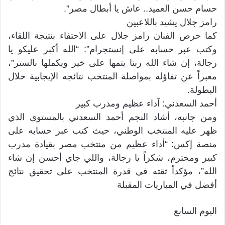
حسام حسن العميد.. عاش يا أبطال مصر”.
رامز جلال يشيد باللاعبين
كما حرص الفنان رامز جلال على الاحتفاء بنتيجة اللقاء،
وكتب عبر حسابه على إنستجرام”: “الله أكبر عليكو يا
رجالة، إن شاء الله ربنا يتمها على خير ويكملها بالستر”،
معبراً عن تفاؤله بمواصلة المنتخب نتائجه الإيجابية خلال
البطولة.
أحمد السعدني: آداء عظيم ومدرب كبير
ومن جانبه، أشاد النجم أحمد السعدني بالمستوى الذي
ظهر عليه المنتخب الوطني، حيث كتب عبر حسابه على
منصة إكس: “أداء عظيم من منتخب مصر بقيادة مدرب
كبير ومحترم، شكراً يا رجالة، واللي جاي أحسن إن شاء
الله”، مؤكداً ثقته في قدرة المنتخب على تحقيق نتائج
أفضل في المباريات المقبلة
اليوم السابع