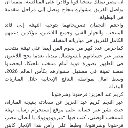
أن مصر تمتلك منتخباً قوياً وقادراً على المنافسة، متمنياً أن
يواصل الفريق مشواره بنجاح ويصل إلى مراحل متقدمة
في البطولة.
واختتم النجمان تصريحاتهما بتوجيه التهنئة إلى قائد
المنتخب والجهاز الفني وجميع اللاعبين، مؤكدين دعمهم
الكامل للفريق في مبارياته المقبلة.
كماحرص عدد كبير من نجوم الفن أيضا على تهنئة منتخب
مصر عبر حساباتهم بالسوشيال ميديا، بعدما نجح اللاعبون
في الظهور بصورة قوية أمام منتخب بلجيكا، ليحصدوا
نقطة ثمينة في مستهل مشوارهم بكأس العالم 2026،
وسط آمال بمواصلة النتائج الإيجابية خلال المباريات
المقبلة.
كريم عبد العزيز: فرحتونا وشرفتونا
عبر النجم كريم عبد العزيز عن سعادته بنتيجة المباراة،
حيث نشر عبر حسابه على موقع إنستجرام رسالة تهنئة
للمنتخب الوطني، كتب فيها: “مبرووووووك يا أبطال مصر،
فرحتونا وشرفتونا، وطبعا على رأس هذا الإنجاز كابتن