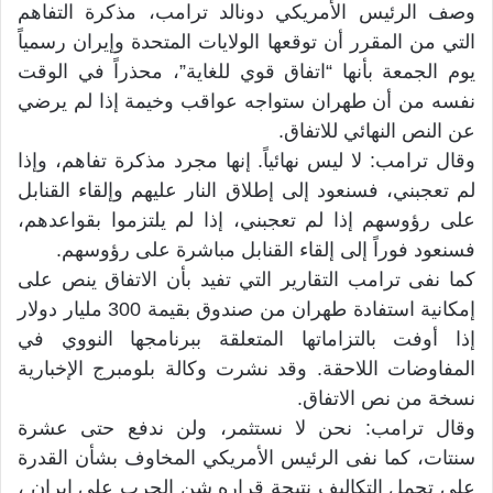
وصف الرئيس الأمريكي دونالد ترامب، مذكرة التفاهم
التي من المقرر أن توقعها الولايات المتحدة وإيران رسمياً
يوم الجمعة بأنها “اتفاق قوي للغاية”، محذراً في الوقت
نفسه من أن طهران ستواجه عواقب وخيمة إذا لم يرضي
عن النص النهائي للاتفاق.
وقال ترامب: لا ليس نهائياً. إنها مجرد مذكرة تفاهم، وإذا
لم تعجبني، فسنعود إلى إطلاق النار عليهم وإلقاء القنابل
على رؤوسهم إذا لم تعجبني، إذا لم يلتزموا بقواعدهم،
فسنعود فوراً إلى إلقاء القنابل مباشرة على رؤوسهم.
كما نفى ترامب التقارير التي تفيد بأن الاتفاق ينص على
إمكانية استفادة طهران من صندوق بقيمة 300 مليار دولار
إذا أوفت بالتزاماتها المتعلقة ببرنامجها النووي في
المفاوضات اللاحقة. وقد نشرت وكالة بلومبرج الإخبارية
نسخة من نص الاتفاق.
وقال ترامب: نحن لا نستثمر، ولن ندفع حتى عشرة
سنتات، كما نفى الرئيس الأمريكي المخاوف بشأن القدرة
على تحمل التكاليف نتيجة قراره شن الحرب على إيران ،