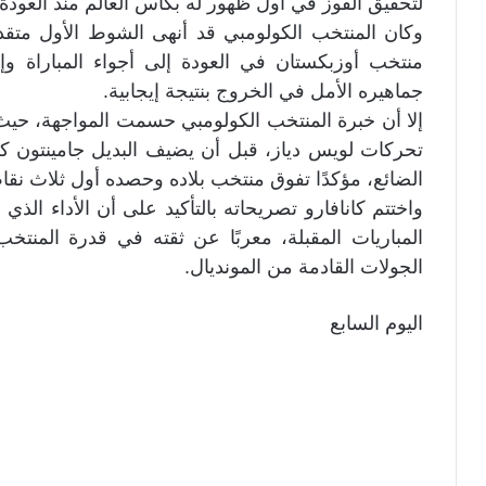
لتحقيق الفوز في أول ظهور له بكأس العالم منذ العودة إل
وكان المنتخب الكولومبي قد أنهى الشوط الأول متقدم
منتخب أوزبكستان في العودة إلى أجواء المباراة وإد
جماهيره الأمل في الخروج بنتيجة إيجابية.
إلا أن خبرة المنتخب الكولومبي حسمت المواجهة، حي
تحركات لويس دياز، قبل أن يضيف البديل جامينتون ك
الضائع، مؤكدًا تفوق منتخب بلاده وحصده أول ثلاث نقا
واختتم كانافارو تصريحاته بالتأكيد على أن الأداء الذي
المباريات المقبلة، معربًا عن ثقته في قدرة المنت
الجولات القادمة من المونديال.
اليوم السابع