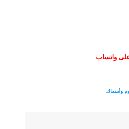
 على واتساب
م وأسماك