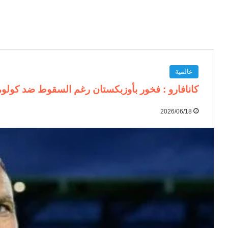
عالمية
كانافارو : فخور بأوزبكستان رغم السقوط ضد كولومبي
2026/06/18