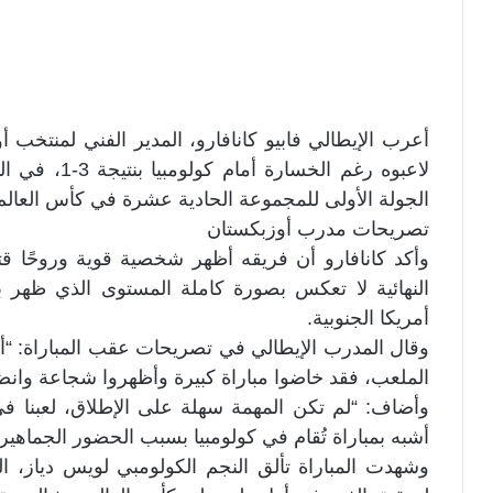
أعرب الإيطالي فابيو كانافارو، المدير الفني لمنتخب أ
لاعبوه رغم ال
الجولة الأولى للمجموعة الحادية عشرة في كأس العالم 2026
تصريحات مدرب أوزبكستان
وأكد كانافارو أن فريقه أظهر شخصية قوية وروحًا قتالي
النهائية لا تعكس بصورة كاملة المستوى الذي ظهر به
أمريكا الجنوبية.
وقال المدرب الإيطالي في تصريحات عقب المباراة: “أبل
الملعب، فقد خاضوا مباراة كبيرة وأظهروا شجاعة وانض
وأضاف: “لم تكن المهمة سهلة على الإطلاق، لعبنا ف
أشبه بمباراة تُقام في كولومبيا بسبب الحضور الجماهي
وشهدت المباراة تألق النجم الكولومبي لويس دياز، ال