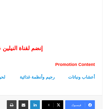
إنضم لقناة النيلين
Promotion Content
أعشاب ونباتات
رجيم وأنظمة غذائية
لحو
لينكدإن
مشاركة عبر البريد
طباعة
فيسبوك
‫X