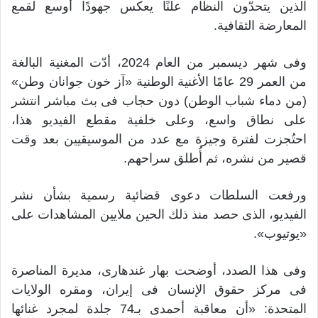
الذين يتحدّون النظام علنًا يعكس جهودًا أوسع لقمع
المعارضة الثقافية.
وفى شهر ديسمبر من العام 2024، أدّت المغنية البالغة
من العمر 29 عامًا الأغنية الوطنية «آز خون جوانان وطن»
(من دماء شباب الوطن) دون حجاب فى بث مباشر انتشر
على نطاق واسع، وعلى خلفية مقطع الفيديو هذا،
احتُجزت لفترة وجيزة مع عدد من الموسيقيين بعد وقت
قصير من نشره، ثم أُطلق سراحهم.
ورفعت السلطات دعوى قضائية رسمية بشأن نشر
الفيديو، الذى حصد منذ ذلك الحين ملايين المشاهدات على
«يوتيوب».
وفى هذا الصدد، أوضحت بهار غندهارى، مديرة المناصرة
فى مركز حقوق الإنسان فى إيران، ومقره الولايات
المتحدة: «أن معاقبة أحمدى بـ74 جلدة لمجرد غنائها