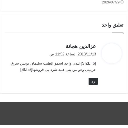
2026/07/29
تعليق واحد
ي
عزالدين هجانة
:
ق
2013/11/13 الساعة 11:52 ص
و
[SIZE=5]عندى واحد اسمو الطيب سليمان يونس سرق
ل
عربيتى وهو من بنى هلبة شرد بى قروشها[/SIZE]
رد