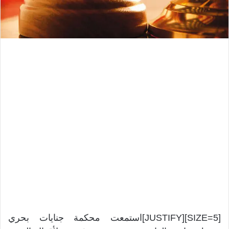
[SIZE=5][JUSTIFY]استمعت محكمة جنايات بحري