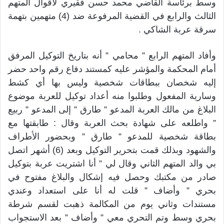
وسط برئاسة القاضي محمد حسن فقيري لأقوال المتهم
الثالث والرابع في القضية المرفوعة ضد (4) متهمين بتهمة
سرقة عربة الشاكي .
وأفاد المتهم الرابع ” محامي ” أنه بتاريخ التوكيل المرفق
أمام المحكمة والمؤشر عليه كمستند دفاع رقم واحد حضر
إليه شخصان ببطاقات شخصية وليس بها أي كشط
وسارية المفعول وطلبوا منه أعداد توكيل للعربة موضوع
البلاغ من مالك العربة المدعو ” طارق ” إلى المدعو ” ربيع
” واطلعه على شهادة بحث العربة وقال : طابقتها مع
بطاقة شخصية للمدعو ” طارق ” وبحضور الأطراف
والشهود وبذلك قمت بتحرير التوكيل وبعد (6) أشهر اتصل
بي والد المتهم الثاني وقال لي ” أنا اشتريت عربة بتوكيل
صادر من مكتبك وحصل فيه إشكال والبلاغ مفتوح في
بحري ” وأضاف ” قلت له أنا على استعداد وعندي
مستندات وثاني يوم من المكالمة ذهبت لقسم شرطة
بحري وسط وتم التحري معي ” وأضاف ” بعد الاستجواب