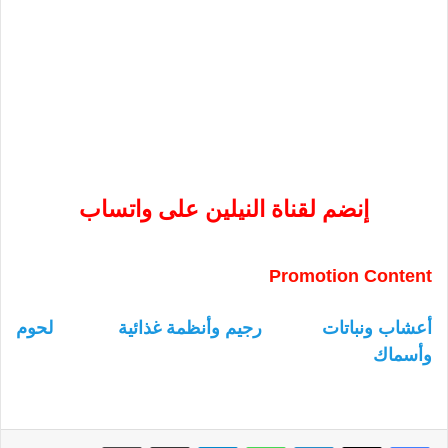
إنضم لقناة النيلين على واتساب
Promotion Content
أعشاب ونباتات
رجيم وأنظمة غذائية
لحوم
وأسماك
لينكدإن
واتساب
تيلقرام
مشاركة عبر البريد
طباعة