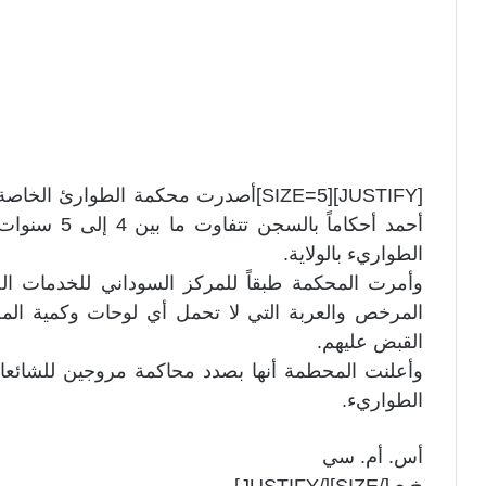
[JUSTIFY][SIZE=5]أصدرت محكمة الطوارئ
الطواريء بالولاية.
وأمرت المحكمة طبقاً للمركز السوداني للخدمات ا
المرخص والعربة التي لا تحمل أي لوحات وكمية المخد
القبض عليهم.
وأعلنت المحطمة أنها بصدد محاكمة مروجين للشائعات 
الطواريء.
أس. أم. سي
خ.ي[/SIZE][/JUSTIFY]