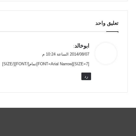
تعليق واحد
ي
ابوخالد
:
ق
2014/08/07 الساعة 10:24 م
و
[SIZE=7][FONT=Arial Narrow]تمام[/FONT][/SIZE]
ل
رد