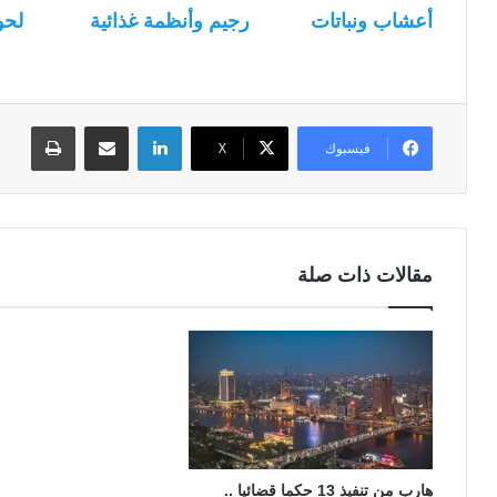
أعشاب ونباتات
رجيم وأنظمة غذائية
لحو
لينكدإن
مشاركة عبر البريد
طباعة
فيسبوك
‫X
مقالات ذات صلة
هارب من تنفيذ 13 حكما قضائيا ..