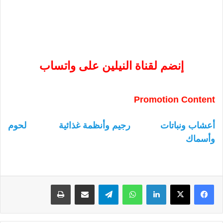
إنضم لقناة النيلين على واتساب
Promotion Content
أعشاب ونباتات
رجيم وأنظمة غذائية
لحوم
وأسماك
لينكدإن
واتساب
تيلقرام
مشاركة عبر البريد
طباعة