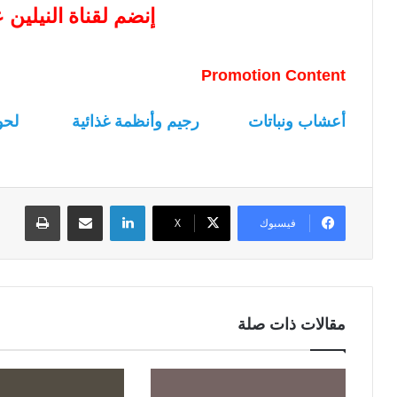
إنضم لقناة النيلين
Promotion Content
أعشاب ونباتات
رجيم وأنظمة غذائية
لحو
لينكدإن
مشاركة عبر البريد
طباعة
فيسبوك
‫X
مقالات ذات صلة