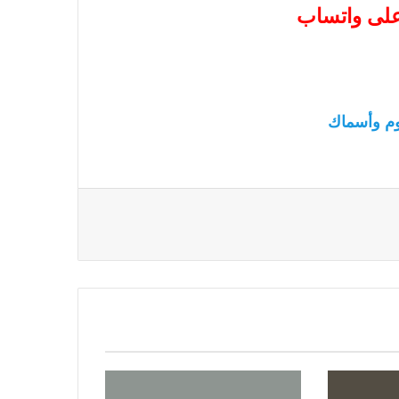
 على واتساب
م وأسماك