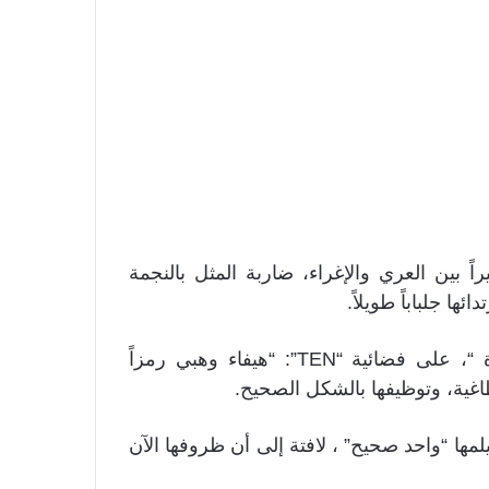
اً بين العري والإغراء، ضاربة المثل بالنجمة
ها جلباباً طويلاً.
وأضافت رانيا، في حوارها مع برنامج “مصارعة حرة “، على فضائية “TEN”: “هيفاء وهبي رمزاً
طاغية، وتوظيفها بالشكل الصحيح.
يلمها “واحد صحيح” ، لافتة إلى أن ظروفها الآن