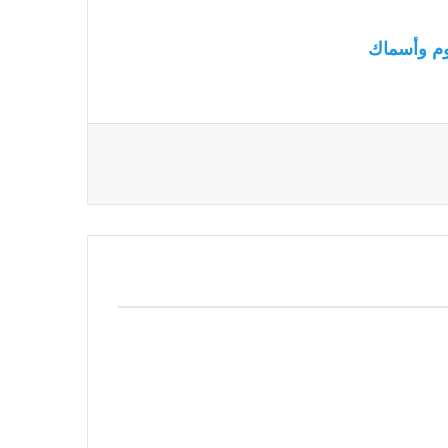
م وأسماك