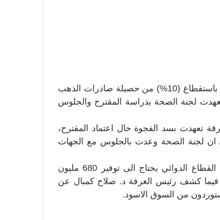
دفعت غرفة مستوردي الادوية بمقترح للبرلمان يقضي باستقطاع (10%) من حصيلة صادرات الذهب
طاع الدوائي البالغة (42%)، فيما تعهدت لجنة الصحة بدراسة المقترح والجلوس
فة تعهدت بسد الفجوة حال اعتماد المقترح،
، واشار الى ان لجنة الصحة وعدت بالجلوس مع الجهات
واعلنت غرفة مستوردي الادوية، في وقت سابق، ان القطاع الدوائي يحتاج الى توفير 680 مليون
اء، فيما كشف رئيس الغرفة د. صلاح كمبال عن
مستوردون من السوق الاسود.